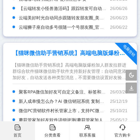
【云端转发小怪兽激活码】跟踪转发可自动屏蔽被转发者《云端转发小怪兽封号么》
26/06/26
云端美好时光自动同步跟随转发朋友圈_美好时光官方微信一键转发
26/06/23
云端狮子座自动多号很随一个号朋友圈_官方微信一键转发
26/06/22
电脑营销
【猫咪微信助手营销系统】高端电脑版爆粉加人群发拉群进群综合软件
【猫咪微信助手营销系统】高端电脑版爆粉加人群发拉群进
群综合软件猫咪微信助手软件支持新好友管理：自动同意添
加好友，自动发送各种类型消息，不需要微信设置好友验
证，主动添加对方为好友，也可以发送消息，高级的云插件
功能，点歌...
聚客RPA微信加好友可自定义备注、标签和招呼语，批量添加好友。
26/03/20
新人成单慢怎么办？Ai 微信销冠系统 复制销冠话术自动转化
25/12/19
微信PC营销软件村长管家上市，支持PC微信多开
25/10/21
蘑菇管家加好友软件详细评测(蘑菇管家加人软件) - 了解蘑菇管家从现在开始
25/05/12
󦤹
󦤹
󦃩
󦘉
《借助大神手机号加人，大神通讯录爆粉不再难》
25/04/18
首页
分类查看
联系客服
官方购卡
《一文读懂 多喵助手旗舰版 电脑版微信软件：激活码与使用教程大揭秘》
25/04/11