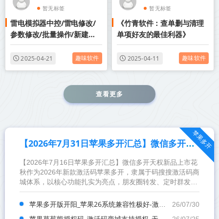
暂无标签
暂无标签
雷电模拟器中控/雷电修改/
《竹青软件：查单删与清理
参数修改/批量操作/新建克
单项好友的最佳利器》​
隆备份模拟器
趣味软件
趣味软件
2025-04-21
2025-04-11
查看更多
苹果多开
【2026年7月31日苹果多开汇总】微信多开天权新品上市
【2026年7月16日苹果多开汇总】微信多开天权新品上市花
秋作为2026年新款激活码苹果多开，隶属于码搜搜激活码商
城体系，以核心功能扎实为亮点，朋友圈转发、定时群发流
畅不卡顿，防卡顿能力优秀，适配最新苹果系统，满足用...
苹果多开版开阳_苹果26系统兼容性极好-激活码商城版本震撼来袭
26/07/30
苹果草莓熊授权码_激活码商城支持授权_无限多开app定时发圈版本