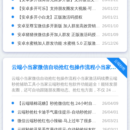
【安卓多开可乐】支持朋友圈发大视频-可以发1小时视频
26/01/22
【安卓多开小白龙】正版激活码授权
26/01/21
安卓至尊宝微信多开新版 加人群发高效营销技巧
26/01/10
安卓猪猪侠微信多开加人群发 正版激活码授权攻略
26/01/09
安卓水蜜桃加人群发功能 水蜜桃 5.0 正版激活码获取
25/12/26
云端秒抢
云端小当家微信自动抢红包操作流程小当家激活码续费云端秒抢辅助工具
云端小当家微信自动抢红包操作流程小当家激活码续费云端
秒抢辅助工具小当家云端秒抢红包软件功能超全！能转发朋
友圈，还可自动跟随朋友圈动态。抢红包方面，不仅 24 小
时抢群聊红包，还支持数字口令操作，不用下载软件，安全
不封...
【云端喵棉花糖】秒抢微信红包 24小时自动不掉线稳定
26/04/09
云端秒抢杜卡迪手气最佳提示-自动秒抢好友红包-抢群聊红包-接收转账-抢包后自动@发包人
26/04/01
微信云端秒抢红包小辣椒-马上过年了很多微信群都慢慢开始发红包了
26/03/21
云端秒抢讯风手气最佳提示-自动秒抢好友红包-抢群聊红包-接收转账-抢包后自动@发包人
26/03/11