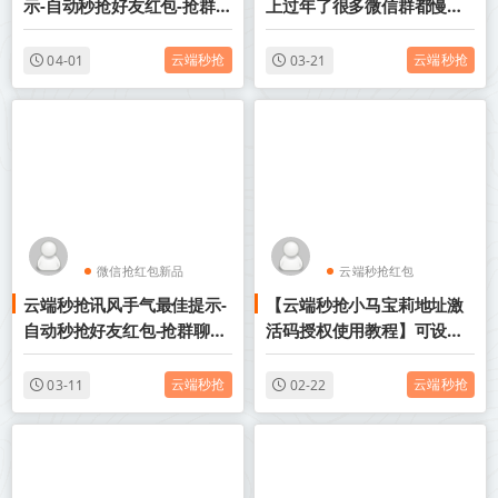
示-自动秒抢好友红包-抢群聊
上过年了很多微信群都慢慢
红包-接收转账-抢包后自动@
开始发红包了
发包人
云端秒抢
云端秒抢
04-01
03-21
微信抢红包新品
云端秒抢红包
云端秒抢讯风手气最佳提示-
【云端秒抢小马宝莉地址激
云端秒抢红包
微信抢红包新品
自动秒抢好友红包-抢群聊红
活码授权使用教程】可设置
包-接收转账-抢包后自动@发
指定群不抢-过滤关键词
包人
云端秒抢
云端秒抢
03-11
02-22