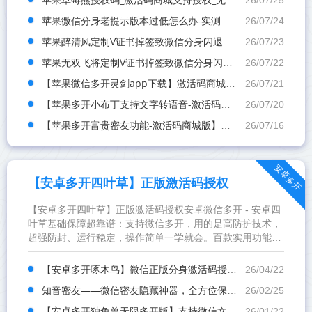
26/07/25
苹果微信分身老提示版本过低怎么办-实测龙马精神一键搞定登录难题
26/07/24
苹果醉清风定制V证书掉签致微信分身闪退？聊天记录会消失吗？手把手教你避坑指南
26/07/23
苹果无双飞将定制V证书掉签致微信分身闪退？聊天记录会消失吗？手把手教你避坑指南
26/07/22
【苹果微信多开灵剑app下载】激活码商城分发版本-兑换码模式兑换
26/07/21
【苹果多开小布丁支持文字转语音-激活码商城版】支持群内加好友
26/07/20
【苹果多开富贵密友功能-激活码商城版】另外支持虚拟视频功能
26/07/16
安卓多开
【安卓多开四叶草】正版激活码授权
【安卓多开四叶草】正版激活码授权安卓微信多开 - 安卓四
叶草基础保障超靠谱：支持微信多开，用的是高防护技术，
超强防封、运行稳定，操作简单一学就会。百款实用功能全
覆盖，不管是日常用还是做运营，都能满足需求，性价比拉
满。...
【安卓多开啄木鸟】微信正版分身激活码授权教程
26/04/22
知音密友——微信密友隐藏神器，全方位保护隐私不泄露
26/02/25
【安卓多开独角兽无限多开版】支持微信文字转语音
26/01/22