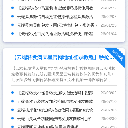
【云端秒抢小马宝莉地址激活码授权使用教程】可设置指定群不抢-过滤关键词
26/02/22
云端凤凰微信自动抢红包操作流程凤凰激活码续费云端秒抢辅助工具
26/02/07
云端蓝精灵红包发卡网(云端抢红包卡密购买 )
26/01/23
【云端秒抢百灵鸟地址激活码授权使用教程】可设置指定群不抢-过滤关键词
26/01/04
云端转发
【云端转发满天星官网地址登录教程】秒抢版皓月云实时极速收藏转发好友朋友圈
【云端转发满天星官网地址登录教程】秒抢版皓月云实时极
速收藏转发好友朋友圈满天星云端转发软件的优势和功能1.
朋友圈多号同步转发神器支持图文小视频一键收藏转发，大
号发圈小号智能跟随，还能屏蔽原创标识避免尴尬～ 可设置
屏...
【云端转发小怪兽转发加秒抢激活码】跟踪转发可自动屏蔽被转发者《云端转发小怪兽转发加秒抢封号么》
26/08/02
云端森罗万象转发加秒抢同步转发朋友圈软件_官方微信一键转发
26/07/10
云端彼岸花转发加秒抢微信同步跟随转发软件_官方微信一键转发
26/07/03
云端百灵鸟全功能同步转发朋友圈软件_官方微信一键转发
26/06/30
云端哪吒云功能介绍-使用注意事项
26/06/28