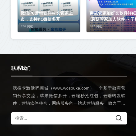
微信PC营销软件村长管家上
蘑菇管家加好友软件详
市，支持PC微信多开
(蘑菇管家加人软件) - 
菇管家从现在开始
896 阅读
987 阅读
联系我们
我搜卡激活码商城（www.wosouka.com）一个基于微商营
销分享交流，苹果微信多开，云端秒抢红包，云端转发软
件，营销软件整合，网络服务的一站式营销服务：致力于打
造一个经典软件分享网，为网民提供更方便的一站式网上冲
浪服务。希望可以和朋友们一起学习交流！