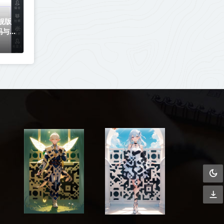
舰版
码与使