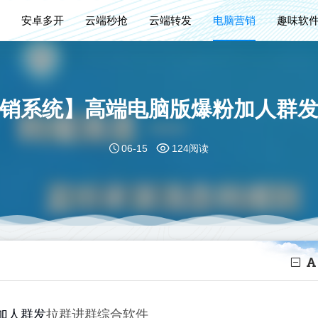
安卓多开
云端秒抢
云端转发
电脑营销
趣味软
销系统】高端电脑版爆粉加人群
06-15
124阅读
加人
群发
拉群进群综合软件