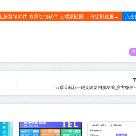
点击
电脑营销软件-抢群红包软件-云端跟随圈 ，请猛戳这里→
云端茉莉花一键克隆复制朋友圈_官方微信