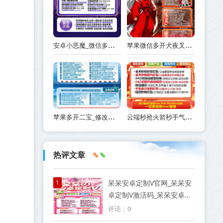
安卓小恶魔_微信多开分身克隆朋友圈自动跟圈_安卓小恶魔官网
苹果微信多开犬夜叉_兑换码如何在TF里下载激活-犬夜叉传可以多开几个
苹果多开二宝_修改步数版本-支持修改桌面logo和名字
云端秒抢火箭秒手气最佳提示-自动秒抢好友红包-抢群聊红包-接收转账-抢包后自动@发包人
热评文章
1
呆呆安卓定制V官网_呆呆安
卓定制V激活码_呆呆安卓定
制V授权码优秀服务商
评论：0