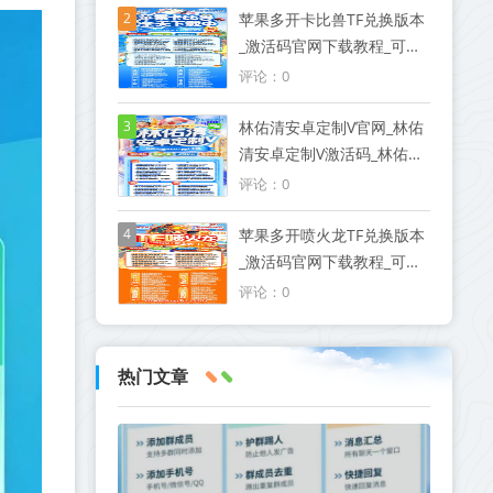
2
苹果多开卡比兽TF兑换版本
_激活码官网下载教程_可以
发本地大视频
评论：0
3
林佑清安卓定制V官网_林佑
清安卓定制V激活码_林佑清
安卓定制V授权码优秀服务
评论：0
商
4
苹果多开喷火龙TF兑换版本
_激活码官网下载教程_可以
发本地大视频
评论：0
热门文章