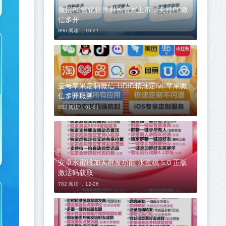
微信PC营销软件村长管家上市，支持PC微
信多开
896 阅读 ，
10-21
壹号苹果定制微信_UDID精准定制_苹果微
信多开服务
853 阅读 ，
01-01
安卓水蜜桃加人群发功能 水蜜桃 5.0 正版
激活码获取
782 阅读 ，
12-26