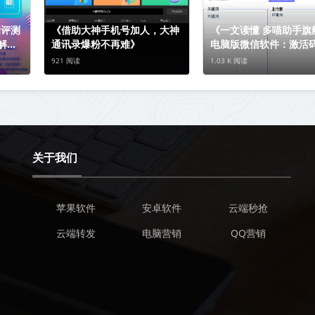
细评测
《借助大神手机号加人，大神
《一文读懂 多喵助手旗
了解蘑
通讯录爆粉不再难》
电脑版微信软件：激活
用教程大揭秘》
921 阅读
1.03 K 阅读
关于我们
苹果软件
安卓软件
云端秒抢
云端转发
电脑营销
QQ营销