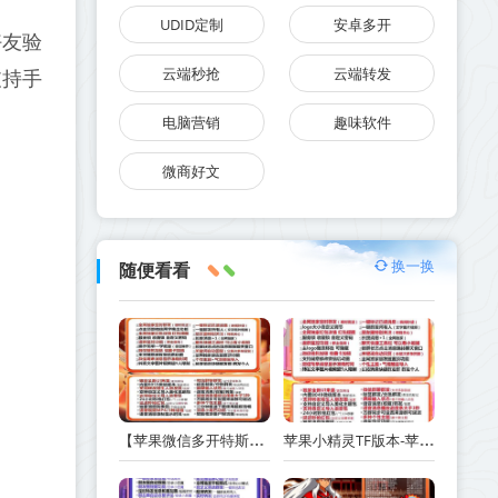
UDID定制
安卓多开
好友验
云端秒抢
云端转发
支持手
电脑营销
趣味软件
微商好文
换一换
随便看看
【苹果微信多开特斯拉激活码商城24小时版本】支持修改步数-朋友圈发1小时视频
苹果小精灵TF版本-苹果小精灵支持UDID定制V-支持无限多开实时消息