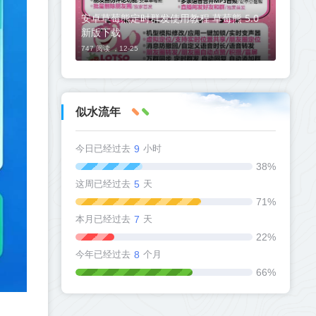
安卓草莓熊定时群发使用教程 草莓熊 5.0
新版下载
747 阅读 ，
12-25
似水流年
今日已经过去
9
小时
38%
这周已经过去
5
天
71%
本月已经过去
7
天
22%
今年已经过去
8
个月
66%