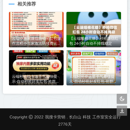
相关推荐
云端小当家微信自动抢红包操
【云端喵棉花糖】秒抢微信红
作流程小当家激活码续费云端
包 24小时自动不掉线稳定
秒抢辅助工具
云端秒抢杜卡迪手气最佳提
云端秒抢幸运星手气最佳提
示-自动秒抢好友红包-抢群聊
示-自动秒抢好友红包-抢群聊
红包-接收转账-抢包后自动@
红包-接收转账-抢包后自动@
发包人
发包人
我搜卡营销
科技
Copyright
2022
. 长白山
工作室安全运行
2776
天