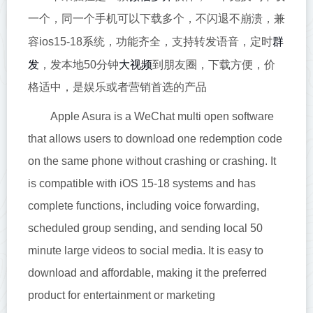
一个，同一个手机可以下载多个，不闪退不崩溃，兼
群
容ios15-18系统，功能齐全，支持转发语音，定时
发
大视频
，发本地50分钟
到朋友圈，下载方便，价
格适中，是娱乐或者营销首选的产品
Apple Asura is a WeChat multi open software
that allows users to download one redemption code
on the same phone without crashing or crashing. It
is compatible with iOS 15-18 systems and has
complete functions, including voice forwarding,
scheduled group sending, and sending local 50
minute large videos to social media. It is easy to
download and affordable, making it the preferred
product for entertainment or marketing