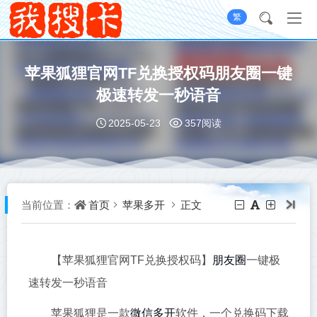
繁
苹果狐狸官网TF兑换授权码朋友圈一键
极速转发一秒语音
2025-05-23
357阅读
首页
苹果多开
正文
当前位置：
朋友圈
【苹果狐狸官网TF兑换授权码】
一键极
速转发一秒语音
微信多开
苹果狐狸是一款
软件，一个兑换码下载