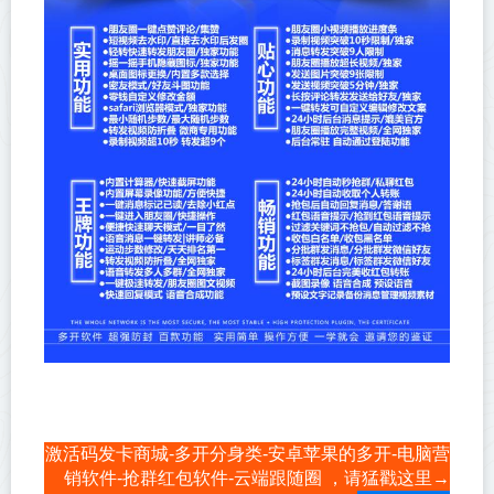
激活码发卡商城-多开分身类-安卓苹果的多开-电脑营
销软件-抢群红包软件-云端跟随圈 ，请猛戳这里→