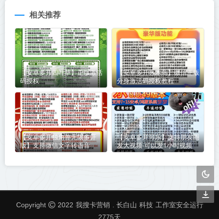
相关推荐
【安卓多开四叶草】正版激活
【安卓多开啄木鸟】微信正版
码授权
分身激活码授权教程
【安卓多开独角兽无限多开
【安卓多开可乐】支持朋友圈
版】支持微信文字转语音
发大视频-可以发1小时视频
我搜卡营销
科技
Copyright
2022
. 长白山
工作室安全运行
2775
天