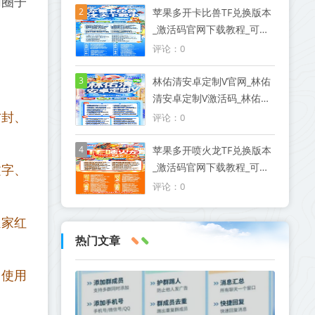
同圈子
2
苹果多开卡比兽TF兑换版本
_激活码官网下载教程_可以
发本地大视频
评论：0
3
林佑清安卓定制V官网_林佑
清安卓定制V激活码_林佑清
安卓定制V授权码优秀服务
防封、
评论：0
商
4
苹果多开喷火龙TF兑换版本
_激活码官网下载教程_可以
文字、
发本地大视频
评论：0
独家红
热门文章
，使用