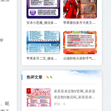
安卓小恶魔_微信多开分身克隆朋友圈自动跟圈_安卓小恶魔官网
苹果微信多开犬夜叉_兑换码如何在TF里下载激活-犬夜叉传可以多开几个
p
苹果多开二宝_修改步数版本-支持修改桌面logo和名字
云端秒抢火箭秒手气最佳提示-自动秒抢好友红包-抢群聊红包-接收转账-抢包后自动@发包人
热评文章
1
呆呆安卓定制V官网_呆呆安
卓定制V激活码_呆呆安卓定
制V授权码优秀服务商
像、昵
评论：0