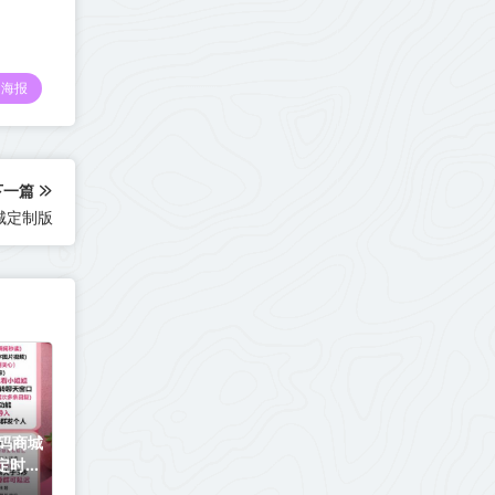
海报
下一篇
城定制版
码商城
定时发