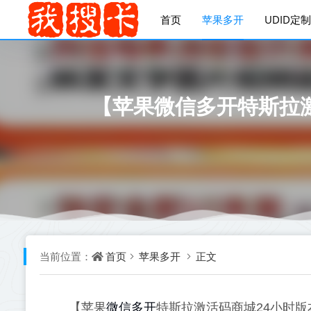
首页
苹果多开
UDID定制
【苹果微信多开特斯拉激
首页
苹果多开
正文
当前位置：
微信多开
【苹果
特斯拉激活码商城24小时版