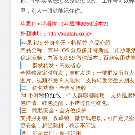
称、个性签名想怎么改就怎么改。工作号可以弄
里，别人一眼就能记住你。
苹果Tf • 特斯拉 （斗战神8059版本?）
外测地址：http://xiadan.xo.je/
苹果 iOS 分身多开・特斯拉 产品介绍
产品全称：苹果 iOS 分身多开特斯拉（正版
稳定流畅，内置 8.0.59 微信版本，百款实
一、群发转发・高效省心
全网独家定时群发，准时发送；一键群发所有人
图片、视频不受 9 人限制；支持转发陌生人朋
二、红包功能・全自动抢收
24 小时秒
抢红包
，个人群聊都能用；支持延迟
包详情、红包提醒，不错过任何红包。
三、隐私安全・全方位保护
支持服务锁、收藏锁、微信钱包锁，可自定义密
更安全；超强防封，稳定不闪退。
四、消息管理・便捷好用