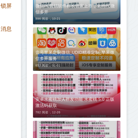
；锁屏
微信PC营销软件村长管家上市，支持PC微
信多开
896 阅读 ，
10-21
、消息
壹号苹果定制微信_UDID精准定制_苹果微
信多开服务
853 阅读 ，
01-01
安卓水蜜桃加人群发功能 水蜜桃 5.0 正版
激活码获取
782 阅读 ，
12-26