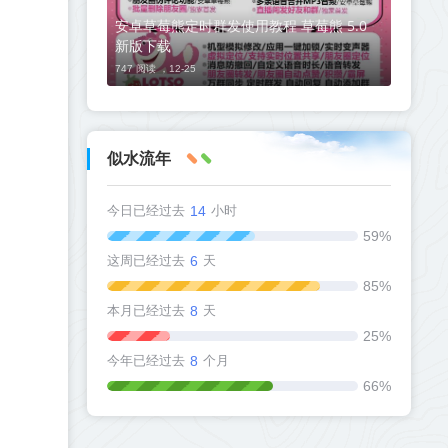
安卓草莓熊定时群发使用教程 草莓熊 5.0
新版下载
747 阅读 ，
12-25
似水流年
今日已经过去
14
小时
59%
这周已经过去
6
天
85%
本月已经过去
8
天
25%
今年已经过去
8
个月
66%