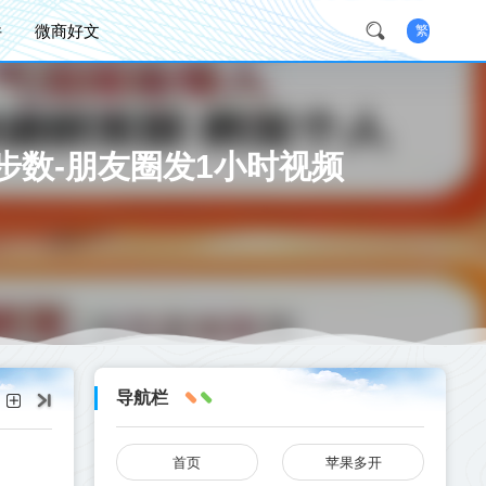
件
微商好文
繁
步数-朋友圈发1小时视频
导航栏
首页
苹果多开