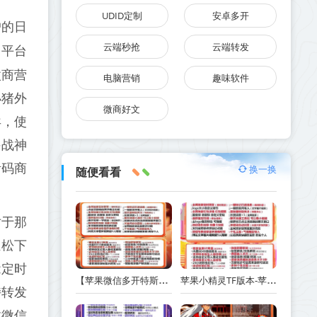
UDID定制
安卓多开
户的日
云端秒抢
云端转发
。平台
微商营
电脑营销
趣味软件
小猪外
微商好文
异，使
斗战神
活码商
换一换
随便看看
对于那
轻松下
能定时
【苹果微信多开特斯拉激活码商城24小时版本】支持修改步数-朋友圈发1小时视频
苹果小精灵TF版本-苹果小精灵支持UDID定制V-支持无限多开实时消息
持转发
拉微信