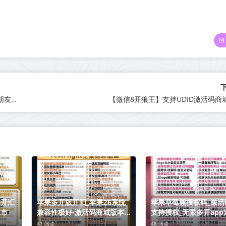
【苹果微信多开向日葵激活码商城24小时版本】支持修改步数-朋友圈发1小时视频
【微信8开狼王】支持UDID激活码商
多开汇
苹果多开版开阳_苹果26系统
苹果草莓熊授权码_激活
上市
兼容性极好-激活码商城版本震
支持授权_无限多开app
撼来袭
圈版本
41 阅读
48 阅读