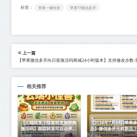
标签：
苹果一键转发
苹果TF微信多开
上一篇
相关推荐
【云端转发小怪兽转发加秒抢
【2026年7月31日苹果
激活码】跟踪转发可自动屏蔽
总】微信多开天权新品
被转发者《云端转发小怪兽转
32 阅读
47 阅读