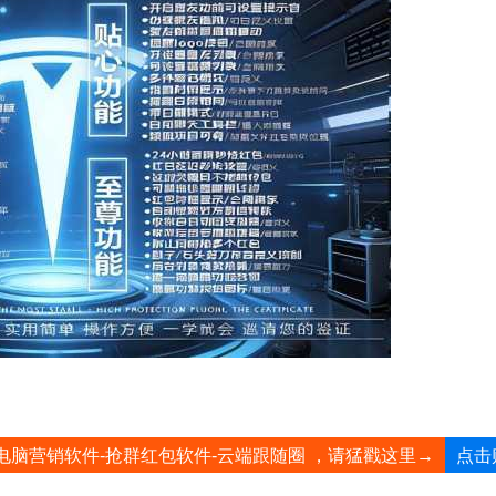
点击
电脑营销软件-抢群红包软件-云端跟随圈 ，请猛戳这里→