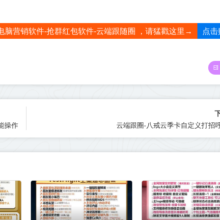
点击
电脑营销软件-抢群红包软件-云端跟随圈 ，请猛戳这里→
能操作
云端跟圈-八戒云季卡自定义打招呼内