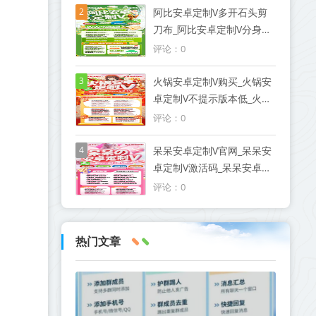
2
阿比安卓定制V多开石头剪
刀布_阿比安卓定制V分身全
新图文教程
评论：0
3
火锅安卓定制V购买_火锅安
卓定制V不提示版本低_火锅
安卓定制V测试版8.0
评论：0
4
呆呆安卓定制V官网_呆呆安
卓定制V激活码_呆呆安卓定
制V授权码优秀服务商
评论：0
热门文章