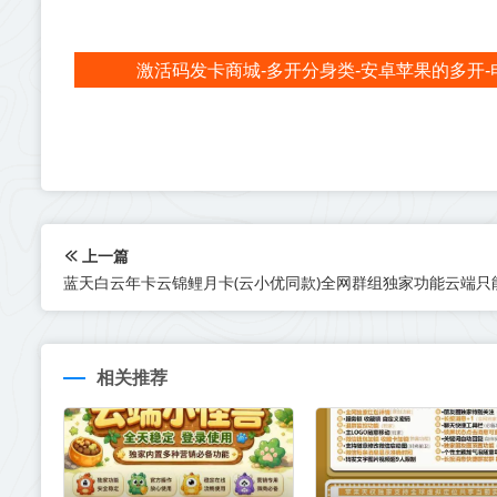
激活码发卡商城-多开分身类-安卓苹果的多开-
上一篇
蓝天白云年卡云锦鲤月卡(云小优同款)全网群组独家功能云端只
相关推荐