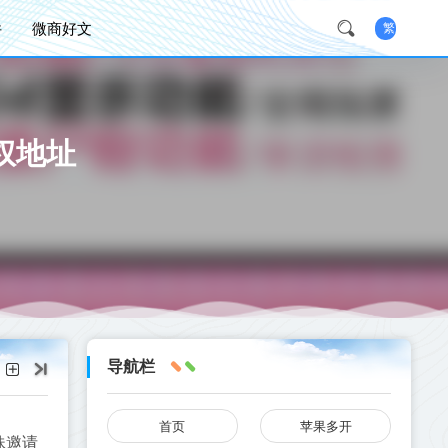
件
微商好文
繁
权地址
导航栏
首页
苹果多开
妹邀请