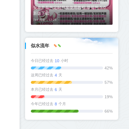
安卓草莓熊定时群发使用教程 草莓熊 5.0
新版下载
744 阅读 ，
12-25
似水流年
今日已经过去
10
小时
42%
这周已经过去
4
天
57%
本月已经过去
6
天
19%
今年已经过去
8
个月
66%