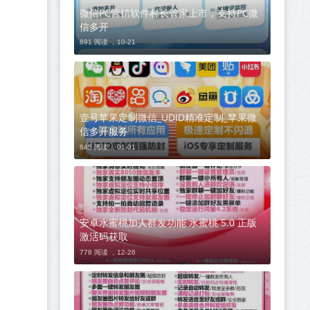
微信PC营销软件村长管家上市，支持PC微
信多开
891 阅读 ，
10-21
壹号苹果定制微信_UDID精准定制_苹果微
信多开服务
845 阅读 ，
01-01
安卓水蜜桃加人群发功能 水蜜桃 5.0 正版
激活码获取
778 阅读 ，
12-26