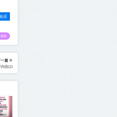
购买
海报
下一篇
容(2)