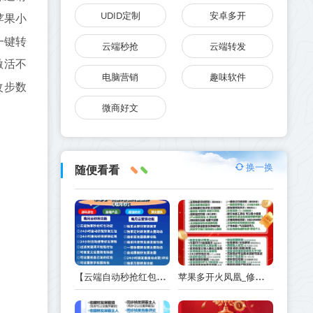
UDID定制
安卓多开
苹果小
一键转
云端秒抢
云端转发
激活不
电脑营销
趣味软件
改步数
微商好文
换一换
随便看看
【云端自动秒抢红包皓月云秒抢红包官网】自动秒抢个人红包
苹果多开火凤凰_修改步数版本-支持修改桌面logo和名字