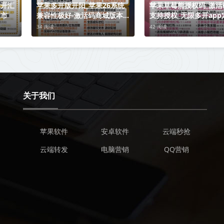
多开汇
苹果多开版开阳_苹果26系统
苹果草莓熊授权码_激活
上市
兼容性极好-激活码商城版本震
支持授权_无限多开app
撼来袭
圈版本
34 阅读
42 阅读
关于我们
苹果软件
安卓软件
云端秒抢
云端转发
电脑营销
QQ营销