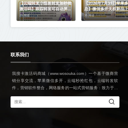
【云端转发小怪兽转发加秒抢
【2026年7月31日苹果
激活码】跟踪转发可自动屏蔽
总】微信多开天权新品
被转发者《云端转发小怪兽转
25 阅读
35 阅读
发加秒抢封号么》
联系我们
我搜卡激活码商城（www.wosouka.com）一个基于微商营
销分享交流，苹果微信多开，云端秒抢红包，云端转发软
件，营销软件整合，网络服务的一站式营销服务：致力于打
造一个经典软件分享网，为网民提供更方便的一站式网上冲
浪服务。希望可以和朋友们一起学习交流！