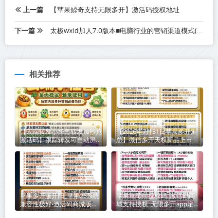
上一篇
【苹果鲸奇支持无限多开】激活码授权地址
下一篇
太极wxid加人7.0版本■电脑行业的营销渠道模式(太极微信教程)
相关推荐
【云端转发小怪兽转发加秒抢
【2026年7月31日苹果多开汇
激活码】跟踪转发可自动屏蔽
总】微信多开天权新品上市
被转发者《云端转发小怪兽转
发加秒抢封号么》
苹果多开版开阳_苹果26系统
苹果草莓熊授权码_激活码商
兼容性极好-激活码商城版本
城支持授权_无限多开app定
震撼来袭
时发圈版本